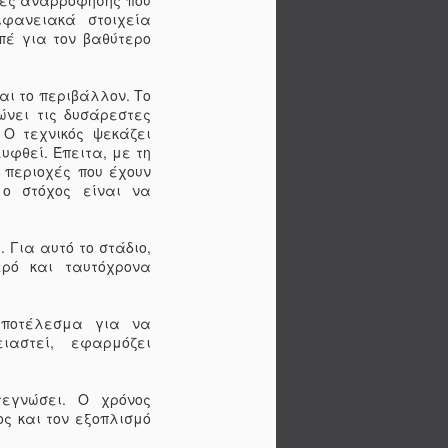
πες αναρρόφησης που
υπάρχουν πολλές μάρκες στην αγορά
ιφανειακά στοιχεία
ατικά αυτοκινήτου εξαιρετικής
απέ για τον βαθύτερο
ιμές. Μπορείτε εύκολα να τα βρείτε
α. Μπορείτε να προσθέσετε επίσης
ιθέρια έλαια βοτάνων στην μοκέτα
αι το περιβάλλον. Το
ε χρήση θηκών οργάνωσης
ώνει τις δυσάρεστες
παιδιά είτε όχι, τα καθίσματα του
Ο τεχνικός ψεκάζει
προστά όσο και πίσω, μπορούν να
υφθεί. Έπειτα, με τη
πολύ εύκολα. Μπορεί να λερωθούν
 περιοχές που έχουν
αιδιών, τα λαδωμένα χέρια τους ή
 ο στόχος είναι να
ά τη διάρκεια της διαδρομής. Αυτά
να λυθούν εύκολα με τη βοήθεια
υτοκινήτου. Ένας αποτελεσματικός
 Για αυτό το στάδιο,
σματος διαθέτει διάφορα
ερό και ταυτόχρονα
ύν να χρησιμοποιηθούν για την
παιχνιδιών ταξιδίου, σνακ,
τικειμένων. Μπορεί εύκολα να
αποτέλεσμα για να
σμα του αυτοκινήτου σας. Αυτό
ιαστεί, εφαρμόζει
ς λερώματος των πλάτων των
ούτσια των παιδιών. Μπορείτε
οι σας μια θήκη οργάνωσης
τεγνώσει. Ο χρόνος
ώντας μια θήκη για παπούτσια. Για
ς και τον εξοπλισμό
, μπορείτε να δοκιμάσετε
 Αυτά τα διαμερίσματα θα σας