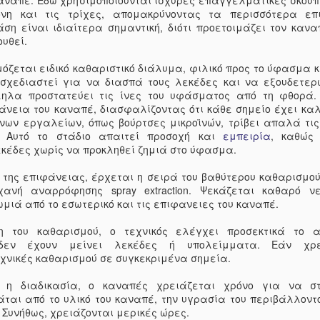
καναπέ. Εδώ χρησιμοποιούνται ισχυρές επαγγελματικές σκού
την οδήγηση. Ευτυχώς, 
νη και τις τρίχες, απομακρύνοντας τα περισσότερα επ
που κατασκευάζουν αρωμ
ση είναι ιδιαίτερα σημαντική, διότι προετοιμάζει τον καν
ποιότητας σε προσιτές τ
υθεί.
σε διάφορα καταστήματ
μερικές σταγόνες από α
όζεται ειδικό καθαριστικό διάλυμα, φιλικό προς το ύφασμα κ
του οχήματος σας. Κάντ
σχεδιαστεί για να διασπά τους λεκέδες και να εξουδετερ
αυτοκινήτου Είτε έχετε 
ηλα προστατεύει τις ίνες του υφάσματος από τη φθορά. 
αυτοκινήτου σας, τόσο μ
άνεια του καναπέ, διασφαλίζοντας ότι κάθε σημείο έχει καλ
γεμίσουν με πράγματα 
ένων εργαλείων, όπως βούρτσες μικροϊνών, τρίβει απαλά τις
από τα παπούτσια των π
. Αυτό το στάδιο απαιτεί προσοχή και
εμπειρία
, καθώς
το φαγητό που τρώνε κατ
κέδες χωρίς να προκληθεί ζημιά στο ύφασμα.
τα προβλήματα μπορούν 
μιας θήκης οργάνωσης α
της επιφάνειας, έρχεται η σειρά του βαθύτερου καθαρισμού.
τρόπος οργάνωσης καθί
ηχανή αναρρόφησης spray extraction. Ψεκάζεται καθαρό ν
διαμερίσματα που μπορο
ωμιά από το εσωτερικό και τις επιφανειες του καναπέ.
αποθήκευση παιχνιδιών, 
αξεσουάρ και άλλων αν
η του καθαρισμού, ο τεχνικός ελέγχει προσεκτικά το 
κρεμαστεί στο πίσω κάθι
δεν έχουν μείνει λεκέδες ή υπολείμματα. Εάν χρε
βοηθά στην πρόληψη τη
χνικές καθαρισμού σε συγκεκριμένα σημεία.
καθισμάτων από τα παπ
επίσης να φτιάξετε μόν
 η διαδικασία, ο καναπές χρειάζεται χρόνο για να σ
αυτοκινήτου χρησιμοποι
ται από το υλικό του καναπέ, την υγρασία του περιβάλλοντο
τα μπροστινά καθίσματα
. Συνήθως, χρειάζονται μερικές ώρες.
διαχωριστικά με θήκες.