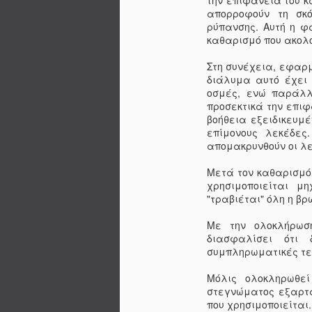
την επιφάνεια του 
απορροφούν τη σκό
ρύπανσης. Αυτή η φά
καθαρισμό που ακολο
Στη συνέχεια, εφαρμ
διάλυμα αυτό έχει 
οσμές, ενώ παράλλ
προσεκτικά την επιφ
βοήθεια εξειδικευμ
επίμονους λεκέδες
απομακρυνθούν οι λε
Μετά τον καθαρισμό 
χρησιμοποιείται μ
"τραβιέται" όλη η βρ
Με την ολοκλήρωσ
διασφαλίσει ότι 
συμπληρωματικές τε
Μόλις ολοκληρωθεί
στεγνώματος εξαρτά
που χρησιμοποιείται