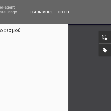
ser-agent
 κατανοήσετε τη σημασία του βιοκαθαρισμού για την υγεία σας, την ευεξία και το περιβάλλον.
LEARN MORE
GOT IT
rate usage
θαρισμού
 καθαρό αυτοκίνητο Ακολουθώντας
ουλές για καθαρό αυτοκίνητο, θα
σωτερικό του καθαρό και φρέσκο,
γχος! Εάν οδηγείτε πολύ ή έχετε
εσωτερικό του αυτοκινήτου σας, με
κρυφά σημεία του, μπορεί να
ιαχείριση. Δεν μπορείτε όμως
πα, τις βούρτσες και τα
ρα για να σκουπίζετε το
ε έναν κάδο απορριμμάτων στο
έτηση ενός κάδου απορριμμάτων στο
 μια εξαιρετική λύση για τη
τας και της τάξης. Με αυτόν τον
ρόνο και κόπο από το μάζεμα
α σκουπίδια μπορούν να
σημεία του αυτοκινήτου σας, όπως