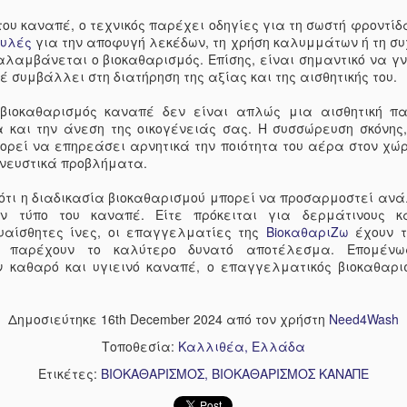
βοηθήσουν επίσης να με
ου καναπέ, ο τεχνικός παρέχει οδηγίες για τη σωστή φροντίδα
ηλεκτρική σκούπα. Ο κα
ουλές
για την αποφυγή λεκέδων, τη χρήση καλυμμάτων ή τη συ
διατηρήσετε το εσωτερι
λαμβάνεται ο βιοκαθαρισμός. Επίσης, είναι σημαντικό να γνω
καθαρό, μια ηλεκτρική 
 συμβάλλει στη διατήρηση της αξίας και της αισθητικής του.
απαραίτητα εργαλεία.
μπορεί αβίαστα να απο
βιοκαθαρισμός καναπέ δεν είναι απλώς μια αισθητική πα
πατάκια, τους αεραγωγο
α και την άνεση της οικογένειάς σας. Η συσσώρευση σκόνης
διασφαλίζοντας ένα άψ
ορεί να επηρεάσει αρνητικά την ποιότητα του αέρα στον χώ
ηλεκτρική σκούπα αποδε
νευστικά προβλήματα.
συνηθίζετε να τρώτε μέ
και υπολείμματα φαγητ
 ότι η διαδικασία βιοκαθαρισμού μπορεί να προσαρμοστεί αν
άλλα μέσα. Ακολουθώντα
ν τύπο του καναπέ. Είτε πρόκειται για δερμάτινους κ
θα διατηρήσετε το εσωτ
αίσθητες ίνες, οι επαγγελματίες της
BioκαθαριΖω
έχουν τ
και φρέσκο, χωρίς κόπο 
 παρέχουν το καλύτερο δυνατό αποτέλεσμα. Επομέν
καθαρό και υγιεινό καναπέ, ο επαγγελματικός βιοκαθαρισ
Δημοσιεύτηκε
16th December 2024
από τον χρήστη
Need4Wash
Τοποθεσία:
Καλλιθέα, Ελλάδα
Ετικέτες:
ΒΙΟΚΑΘΑΡΙΣΜΟΣ
ΒΙΟΚΑΘΑΡΙΣΜΟΣ ΚΑΝΑΠΕ