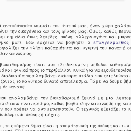
στις θήκες, στα πατάκι
μπροστινά καθίσματα κα
ύπαρξη ενός κάδου απο
τους. Καθαρίστε τις ποτ
 αναπόσπαστο κομμάτι του σπιτιού μας, έναν χώρο χαλάρ
αυτοκινήτου μπορούν να
νει την οικογένεια και τους φίλους μας. Όμως, καθώς περνά
λερωμένες από χυμένα 
ει σημάδια όπως λεκέδες, σκόνη, αλλεργιογόνα και μικρο
συμπύκνωση. Ένα έξυπνο
υμνό μάτι. Εδώ έρχεται να βοηθήσει ο
επαγγελματικός 
είναι να χρησιμοποιήσε
σφαλίζει την πλήρη καθαριότητα και υγιεινή του καναπέ σ
εσωτερική επιφάνεια τη
 σαν καινούριος.
να απομακρύνετε όλη τ
αποτέλεσμα, μπορείτε 
ιοκαθαρισμός είναι μια εξειδικευμένη μέθοδος καθαρισμ
κατάλληλο γενικό καθαρ
ό και φιλικά προς το περιβάλλον υλικά για να εξουδετερώσε
αποτελεσματικά, μπορε
Η διαδικασία περιλαμβάνει διάφορα στάδια που εκτελούνται
λεκέδων και κολλώδους 
ίζοντας το καλύτερο δυνατό αποτέλεσμα. Πάμε να δούμε βή
τοποθετώντας ειδικές επ
σμός καναπέ.
θήκες σιλικόνης και οι 
υγρά ή βρωμιά, καθιστώ
 που αναλαμβάνει τον βιοκαθαρισμό ξεκινά με μια λεπτο
ποτηροθηκών παιχνιδάκι
το στάδιο είναι κρίσιμο, καθώς βοηθά στην κατανόηση της κα
τινάζετε. Διατηρήστε το
 που πρέπει να αντιμετωπιστούν. Ο τεχνικός εξετάζει το υ
αρωματικά Τα αρωματικ
συσσώρευση σκόνης ή τρίχας.
βοηθήσουν στη διατήρησ
ευχάριστου. Ένα ωραίο
ση, το επόμενο βήμα είναι η απομάκρυνση της σκόνης και τ
χαλαρώσει και να σας κ