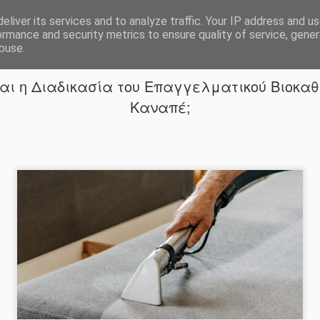
αθαρισμών
eliver its services and to analyze traffic. Your IP address and u
Πηγή ενημέρωσης για τον βιοκαθαρισμό και τα πολλαπλά οφέλη του! Εδώ θα βρείτε χρήσιμα άρθρα, συμβουλές και πληροφορίες που θα σας βοηθήσουν να
ormance and security metrics to ensure quality of service, gene
buse.
ναι η Διαδικασία του Επαγγελματικού Βιοκα
Καναπέ;
JAN
5 συμβουλές για
αυτές τις 5 συμβ
4
διατηρήσετε το ε
χωρίς κόπο και ά
παιδιά ή κατοικίδια, το 
όλες τις γωνιές και τα 
φαίνεται δύσκολο στη δ
πάντα να έχετε την σκού
καθαριστικά σας πρόχει
αυτοκίνητο. Τοποθετήστ
αυτοκίνητό σας Η τοποθ
αυτοκίνητό σας αποτελεί
διατήρηση της καθαριότη
τρόπο, εξοικονομείτε χ
σκουπιδιών αργότερα. Τ
καταλήξουν σε διάφορα 