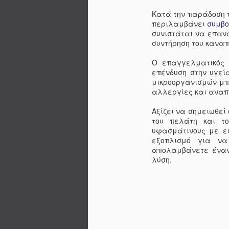
Κατά την παράδοση τ
περιλαμβάνει
συμβ
συνιστάται να επανα
συντήρηση του καναπέ
Ο επαγγελματικός 
επένδυση στην υγεί
μικροοργανισμών μπ
αλλεργίες και αναπ
Αξίζει να σημειωθεί
του πελάτη και το
υφασμάτινους με ευ
εξοπλισμό για να
απολαμβάνετε έναν 
λύση.