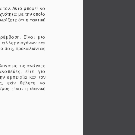
ιώσετε την ακαταστασία. Η
 του. Αυτό μπορεί να
λύτερός σας φίλος Για να
χνότητα με την οποία
κό του αυτοκινήτου σας άψογα
ρίζετε ότι η τακτική
σκούπα αποτελεί ένα από τα
 Με τα κατάλληλα αξεσουάρ,
μακρύνει σκόνη και βρωμιά από τα
ρέμβαση. Είναι μια
ύς και τα ντουλαπάκια,
, αλλεργιογόνων και
ογα καθαρό όχημα. Επιπλέον, η
ρο σας, προκαλώντας
ικνύεται απαραίτητη εάν
σα στο αυτοκίνητο, καθώς ψίχουλα
ού δύσκολα απομακρύνονται με
άλογα με τις ανάγκες
ς αυτές τις 5 απλές συμβουλές,
αναπέδες, είτε για
ερικό του αυτοκινήτου σας καθαρό
ην εμπειρία και τον
και άγχος!
ως, εάν θέλετε να
μός είναι η ιδανική