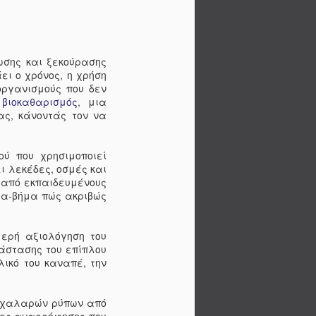
α, στο πάτωμα ή ανάμεσα στα
ι την περιοχή του χειρόφρενου. Η
ρριμμάτων εμποδίζει τη διασπορά
ηροθήκες Οι ποτηροθήκες του
ωσης και ξεκούρασης
 γίνουν άκρως κολλώδεις και
ει ο χρόνος, η χρήση
ροφήματα, ψίχουλα και
οργανισμούς που δεν
 κόλπο για τον καθαρισμό τους
βιοκαθαρισμός
, μια
τε μια παλιά κάλτσα. Τρίψτε την
ας, κάνοντάς τον να
ς ποτηροθήκης με την κάλτσα για
η βρωμιά. Για ακόμα καλύτερο
να ψεκάσετε την κάλτσα με ένα
ού που χρησιμοποιεί
ιστικό πριν την τρίψετε. Ακόμα πιο
ι λεκέδες, οσμές και
ίτε να προλάβετε τη δημιουργία
 από εκπαιδευμένους
βρωμιάς στις ποτηροθήκες,
μα-βήμα πώς ακριβώς
ενδύσεις ή θήκες σιλικόνης. Οι
επενδύσεις παγιδεύουν τυχόν χυμένα
ντας τον καθαρισμό των
μερή αξιολόγηση του
. Απλά τις αφαιρείτε και τις
τάστασης του επίπλου
 αυτοκίνητό σας φρέσκο με
λικό του καναπέ, την
ά αυτοκινήτου μπορούν να
η του οχήματός σας φρέσκου και
 άρωμα μπορεί επίσης να
ων χαλαρών ρύπων από
άνει να νιώθετε πιο άνετα κατά